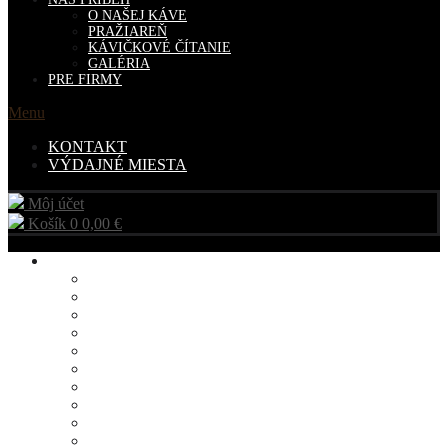
O NAŠEJ KÁVE
PRAŽIAREŇ
KÁVIČKOVÉ ČÍTANIE
GALÉRIA
PRE FIRMY
Menu
KONTAKT
VÝDAJNÉ MIESTA
Môj účet
Košík
0
0,00
€
ESHOP
KÁVA
ZELENÁ KÁVA
DARČEKOVÉ BALÍČKY KÁV
SVETLO PRAŽENÁ KÁVA
SYPANÉ ČAJE PORCOVANÉ
SYPANÉ ČAJE GASTRO
BELGICKÁ ČOKOLÁDA
SUŠENÉ OVOCIE
DARČEKY
DOPLNKOVÝ SORTIMENT