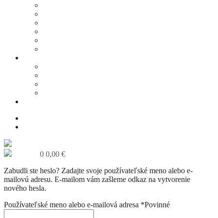
CHEESECAKE
PORCELÁNOVÉ ŠÁLKY
STROJE NA TOČENÚ ZMRZLINU
KÁVOVARY
VIANOČNÉ DARČEKOVÉ BALÍČKY
VIANOČNÉ PEČIVO
NÁŠ PRÍBEH
O NAŠEJ KÁVE
PRAŽIAREŇ
KÁVIČKOVÉ ČÍTANIE
GALÉRIA
PRE FIRMY
KONTAKT
VÝDAJNÉ MIESTA
MÔJ ÚČET
KOŠÍK
0
0,00
€
Zabudli ste heslo? Zadajte svoje používateľské meno alebo e-
mailovú adresu. E-mailom vám zašleme odkaz na vytvorenie
nového hesla.
Používateľské meno alebo e-mailová adresa
*
Povinné