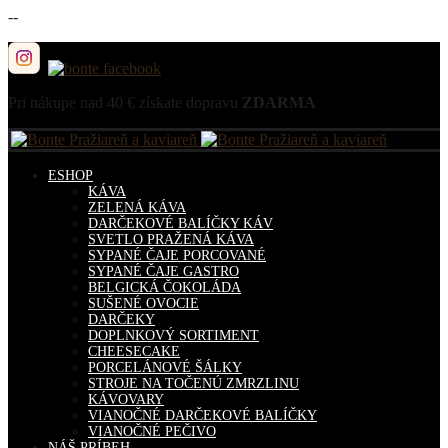
--
Pri nákupe nad
40 €
získate dopravu
ZDARMA
ESHOP
KÁVA
ZELENÁ KÁVA
DARČEKOVÉ BALÍČKY KÁV
SVETLO PRAŽENÁ KÁVA
SYPANÉ ČAJE PORCOVANÉ
SYPANÉ ČAJE GASTRO
BELGICKÁ ČOKOLÁDA
SUŠENÉ OVOCIE
DARČEKY
DOPLNKOVÝ SORTIMENT
CHEESECAKE
PORCELÁNOVÉ ŠÁLKY
STROJE NA TOČENÚ ZMRZLINU
KÁVOVARY
VIANOČNÉ DARČEKOVÉ BALÍČKY
VIANOČNÉ PEČIVO
NÁŠ PRÍBEH